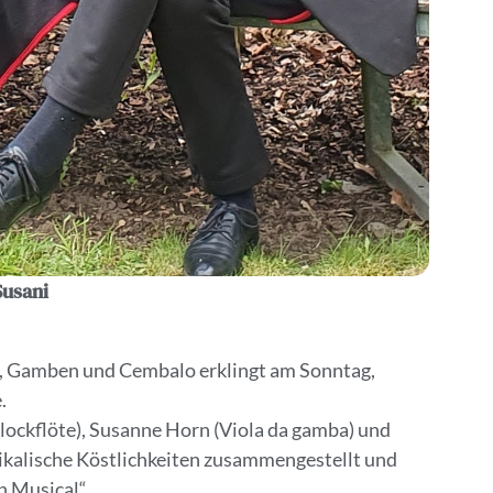
Susani
n, Gamben und Cembalo erklingt am Sonntag,
.
lockflöte), Susanne Horn (Viola da gamba) und
ikalische Köstlichkeiten zusammengestellt und
 Musical“.