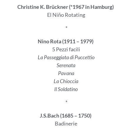
Christine K. Brückner (*1967 in Hamburg)
El Niño Rotating
*
Nino Rota (1911 – 1979)
5 Pezzi facili
La Passeggiata di Puccettio
Serenata
Pavana
La Chioccia
Il Soldatino
*
J.S.Bach (1685 – 1750)
Badinerie