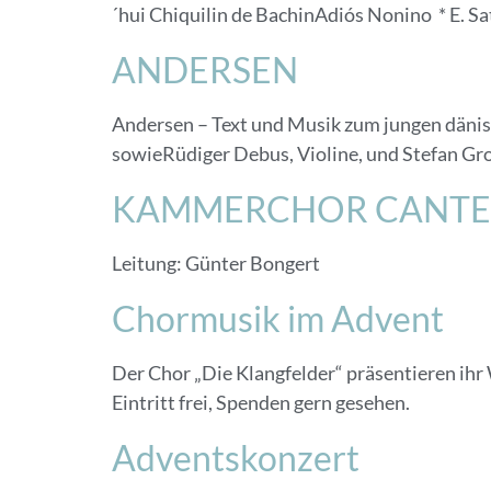
´hui Chiquilin de BachinAdiós Nonino * E. S
ANDERSEN
Andersen – Text und Musik zum jungen däni
sowieRüdiger Debus, Violine, und Stefan Gro
KAMMERCHOR CANTE
Leitung: Günter Bongert
Chormusik im Advent
Der Chor „Die Klangfelder“ präsentieren ih
Eintritt frei, Spenden gern gesehen.
Adventskonzert