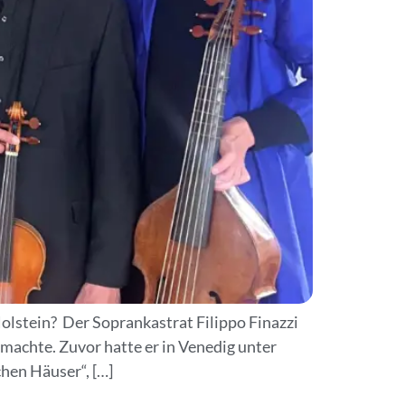
Holstein? Der Soprankastrat Filippo Finazzi
machte. Zuvor hatte er in Venedig unter
chen Häuser“, […]