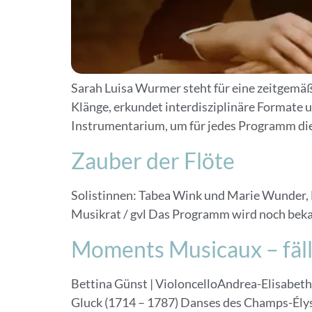
Sarah Luisa Wurmer steht für eine zeitgemäße
Klänge, erkundet interdisziplinäre Formate und
Instrumentarium, um für jedes Programm die i
Zauber der Flöte
Solistinnen: Tabea Wink und Marie Wunder,
Musikrat / gvl Das Programm wird noch bek
Moments Musicaux – fäll
Bettina Günst | VioloncelloAndrea-Elisabe
Gluck (1714 – 1787) Danses des Champs-Élysé