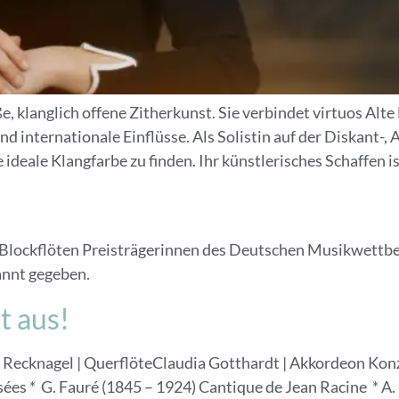
, klanglich offene Zitherkunst. Sie verbindet virtuos Alt
 internationale Einflüsse. Als Solistin auf der Diskant-, Al
deale Klangfarbe zu finden. Ihr künstlerisches Schaffen is
 Blockflöten Preisträgerinnen des Deutschen Musikwett
annt gegeben.
t aus!
th Recknagel | QuerflöteClaudia Gotthardt | Akkordeon 
es * G. Fauré (1845 – 1924) Cantique de Jean Racine * A. 