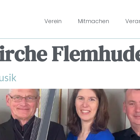
Verein
Mitmachen
Vera
irche Flemhud
usik