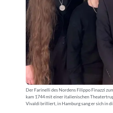
Der Farinelli des Nordens Filippo Finazzi zu
kam 1744 mit einer italienischen Theatertru
Vivaldi brilliert, in Hamburg sang er sich in