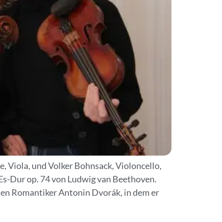
, Viola, und Volker Bohnsack, Violoncello,
 Es-Dur op. 74 von Ludwig van Beethoven.
chen Romantiker Antonin Dvorák, in dem er