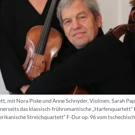
, mit Nora Piske und Anne Schnyder, Violinen, Sarah Pape
nerseits das klassisch-frühromantische „Harfenquartett“
erikanische Streichquartett“ F-Dur op. 96 vom tschechis