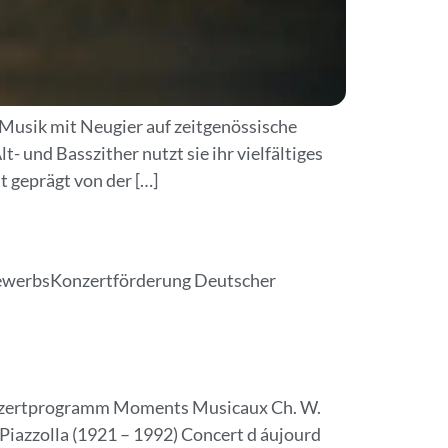
e Musik mit Neugier auf zeitgenössische
t- und Basszither nutzt sie ihr vielfältiges
t geprägt von der […]
bewerbsKonzertförderung Deutscher
Konzertprogramm Moments Musicaux Ch. W.
Piazzolla (1921 – 1992) Concert d áujourd