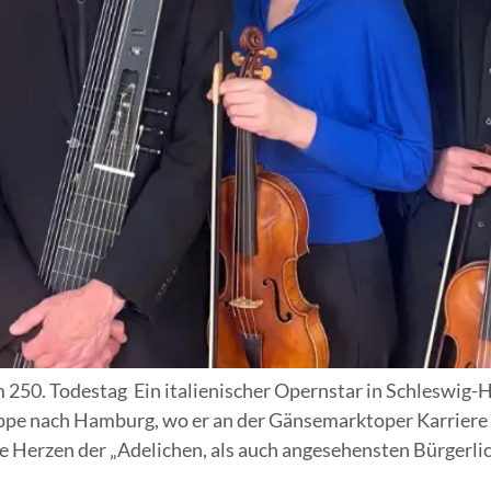
m 250. Todestag Ein italienischer Opernstar in Schleswig-
ppe nach Hamburg, wo er an der Gänsemarktoper Karriere 
 die Herzen der „Adelichen, als auch angesehensten Bürgerli