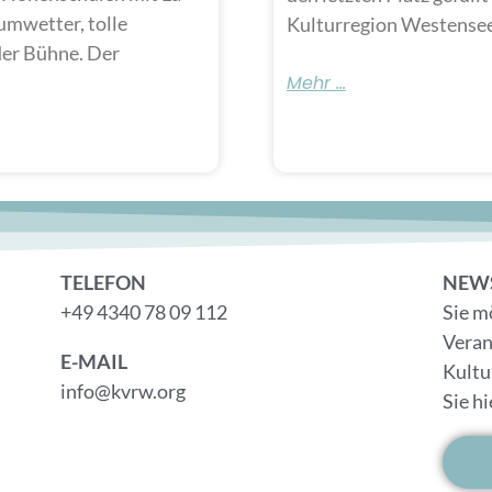
aumwetter, tolle
Kulturregion Westensee
der Bühne. Der
Mehr ...
TELEFON
NEW
+49 4340 78 09 112
Sie m
Veran
E-MAIL
Kultu
info@kvrw.org
Sie h