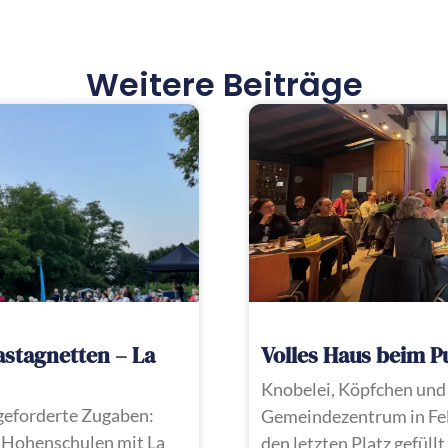
Weitere Beiträge
astagnetten – La
Volles Haus beim P
Knobelei, Köpfchen und
 geforderte Zugaben:
Gemeindezentrum in Fel
 Hohenschulen mit La
den letzten Platz gefüll